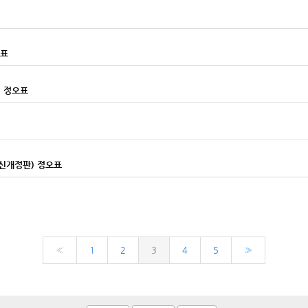
오표
) 정오표
 최신개정판) 정오표
«
1
2
3
4
5
»